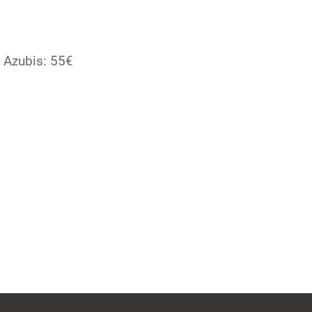
d Azubis: 55€
.