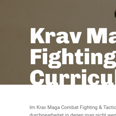
Krav M
Fighting
Curric
Im Krav Maga Combat Fighting & Tacti
durchgearbeitet in denen man nicht we