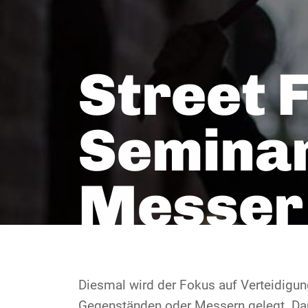
Street 
Seminar
Messer
Diesmal wird der Fokus auf Verteidigun
Gegenständen oder Messern gelegt. Dar